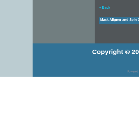
« Back
Mask Aligner and Spin
Copyright © 20